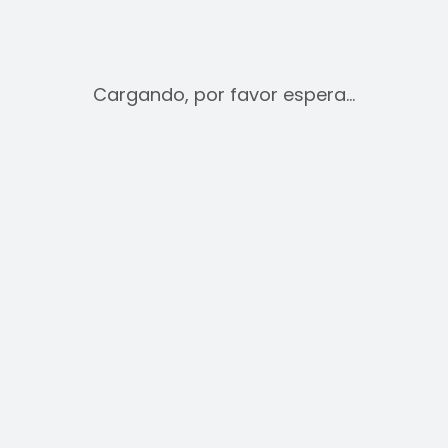
Cargando, por favor espera…
Acceder
Obligatorio
Nombre de usuario o correo electrónico
*